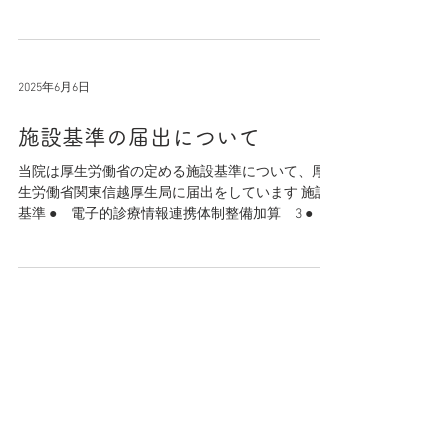
しくお願いします。 横浜市青葉区美しが丘｜ 眼
科｜
2025年6月6日
施設基準の届出について
当院は厚生労働省の定める施設基準について、厚
生労働省関東信越厚生局に届出をしています 施設
基準 ● 電子的診療情報連携体制整備加算 3 ●
外来・在宅ベースアップ評価料Ⅰ ● 外来・在来物
価応対料 ● コンタクトレンズ検査料１ ● 一般名
処方加算 横浜市青葉区美しが丘1丁目 太田眼科
医院 TEL 045-901-1385